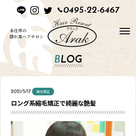
0495-22-6467
HOME
CONCEPT
本庄市の
隠れ家ヘアサロン
STYLE
BLOG
MENU
BLOG
縮毛矯正
2021/5/17
SALON
ロング系縮毛矯正で綺麗な艶髪
CONTACT