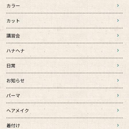
カラー
カット
講習会
ハナヘナ
日常
お知らせ
パーマ
ヘアメイク
着付け