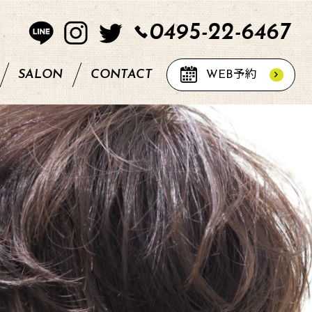
0495-22-6467
SALON
CONTACT
WEB
予約