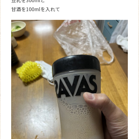
豆乳を300mlと
甘酒を100mlを入れて