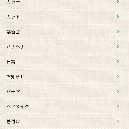
カラー
カット
講習会
ハナヘナ
日常
お知らせ
パーマ
ヘアメイク
着付け