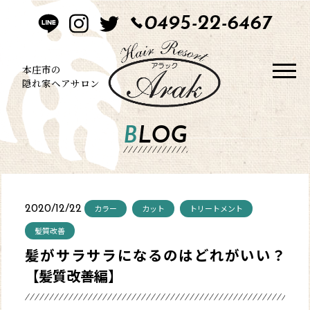
0495-22-6467
HOME
CONCEPT
本庄市の
隠れ家ヘアサロン
STYLE
BLOG
MENU
BLOG
カラー
カット
トリートメント
2020/12/22
SALON
髪質改善
髪がサラサラになるのはどれがいい？
CONTACT
【髪質改善編】