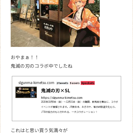
おやまぁ！！
鬼滅の刃のコラボ中でしたね
slgunma-kimetsu.com
2 tweets
5 users
4 pockets
鬼滅の刃×SL
https://slgunma-kimetsu.com
2020年10月9日（金）～12月31日（金）の期間、群馬県を舞台に、コラボ
イベントが開催されます。JR東日本、おぎのや、碓氷峠鉄道文化むら、
JTBの協力のもと行われる、一大コラボレーション！
これはと思い買う気満々が