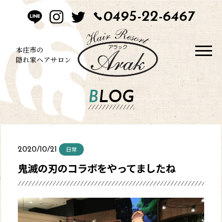
0495-22-6467
HOME
CONCEPT
本庄市の
隠れ家ヘアサロン
STYLE
BLOG
MENU
BLOG
日常
2020/10/21
SALON
鬼滅の刃のコラボをやってましたね
CONTACT