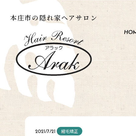
本庄市の
隠れ家ヘアサロン
HO
縮毛矯正
2021/7/21