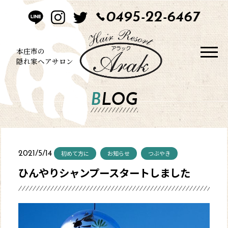
0495-22-6467
HOME
CONCEPT
本庄市の
隠れ家ヘアサロン
STYLE
BLOG
MENU
BLOG
初めて方に
お知らせ
つぶやき
2021/5/14
SALON
ひんやりシャンプースタートしました
CONTACT