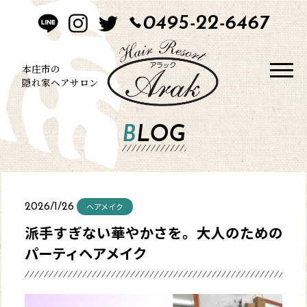
0495-22-6467
HOME
CONCEPT
本庄市の
隠れ家ヘアサロン
STYLE
BLOG
MENU
BLOG
ヘアメイク
2026/1/26
SALON
派手すぎない華やかさを。大人のための
パーティヘアメイク
CONTACT