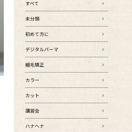
すべて
未分類
初めて方に
デジタルパーマ
縮毛矯正
カラー
カット
講習会
ハナヘナ