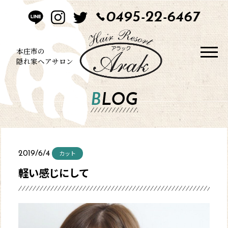
0495-22-6467
HOME
CONCEPT
本庄市の
隠れ家ヘアサロン
STYLE
BLOG
MENU
BLOG
カット
2019/6/4
SALON
軽い感じにして
CONTACT