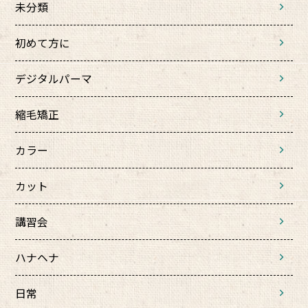
未分類
初めて方に
デジタルパーマ
縮毛矯正
カラー
カット
講習会
ハナヘナ
日常