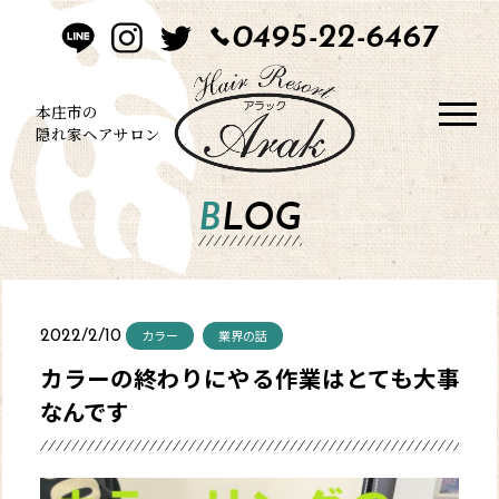
0495-22-6467
HOME
CONCEPT
本庄市の
隠れ家ヘアサロン
STYLE
BLOG
MENU
BLOG
カラー
業界の話
2022/2/10
SALON
カラーの終わりにやる作業はとても大事
なんです
CONTACT