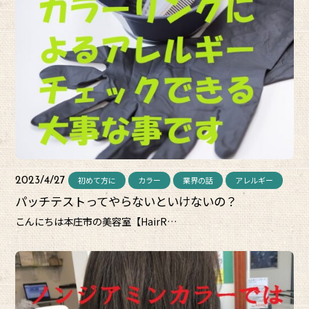
初めて方に
カラー
業界の話
アレルギー
2023/4/27
パッチテストってやらないといけないの？
こんにちは本庄市の美容室【HairR…