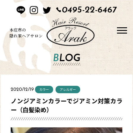
0495-22-6467
HOME
CONCEPT
本庄市の
隠れ家ヘアサロン
STYLE
BLOG
MENU
BLOG
カラー
アレルギー
2020/12/19
SALON
ノンジアミンカラーでジアミン対策カラ
ー（白髪染め）
CONTACT