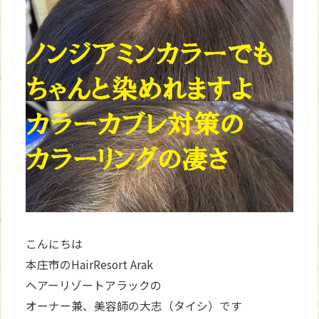
WEB
予約
こんにちは
本庄市のHairResort Arak
ヘアーリゾートアラックの
オーナー兼、美容師の大志（タイシ）です