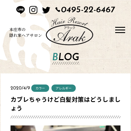
0495-22-6467
HOME
CONCEPT
本庄市の
隠れ家ヘアサロン
STYLE
BLOG
MENU
BLOG
カラー
アレルギー
2020/4/9
SALON
カブレちゃうけど白髪対策はどうしまし
ょう
CONTACT