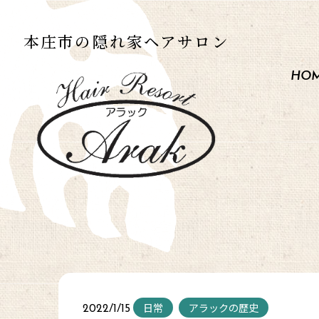
本庄市の
隠れ家ヘアサロン
HO
日常
アラックの歴史
2022/1/15