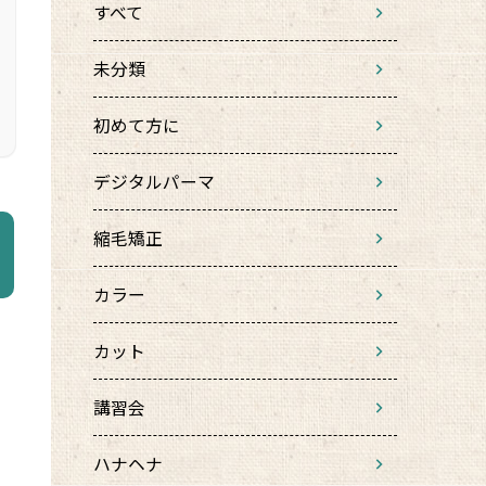
すべて
未分類
初めて方に
デジタルパーマ
縮毛矯正
カラー
カット
講習会
ハナヘナ