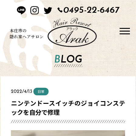
0495-22-6467
HOME
CONCEPT
本庄市の
隠れ家ヘアサロン
STYLE
BLOG
MENU
BLOG
日常
2022/4/13
SALON
ニンテンドースイッチのジョイコンステ
ックを自分で修理
CONTACT