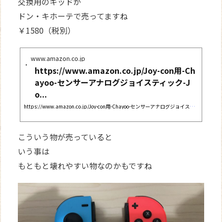
交換用のキッドが
ドン・キホーテで売ってますね
￥1580（税別）
www.amazon.co.jp
https://www.amazon.co.jp/Joy-con用-Ch
ayoo-センサーアナログジョイスティック-J
o...
https://www.amazon.co.jp/Joy-con用-Chayoo-センサーアナログジョイスティック-Joy-conスティック交換-ジョイコンスティック4個セット/dp/B08CRJMZKD/ref=sr_1_13?keywords=ジョイスティック+スイッチ&#038;qid=1649762092&#038;sr=8-13
こういう物が売っていると
いう事は
もともと壊れやすい物なのかもですね