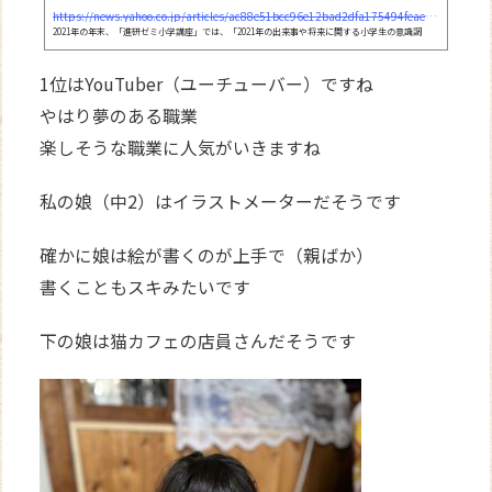
https://news.yahoo.co.jp/articles/ac88e51bcc96e12bad2dfa175494feae4925841e
2021年の年末、「進研ゼミ小学講座」では、「2021年の出来事や将来に関する小学生の意識調
査」を実施しました。その中でも今回は、「小学生がなりたい職業」をご紹介します。社会の変化
を、子どもたちは
1位はYouTuber（ユーチューバー）ですね
やはり夢のある職業
楽しそうな職業に人気がいきますね
私の娘（中2）はイラストメーターだそうです
確かに娘は絵が書くのが上手で（親ばか）
書くこともスキみたいです
下の娘は猫カフェの店員さんだそうです