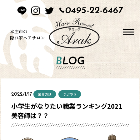
0495-22-6467
HOME
CONCEPT
本庄市の
隠れ家ヘアサロン
STYLE
BLOG
MENU
BLOG
業界の話
つぶやき
2022/1/17
SALON
小学生がなりたい職業ランキング2021
美容師は？？
CONTACT