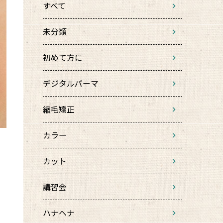
すべて
未分類
初めて方に
デジタルパーマ
縮毛矯正
カラー
カット
講習会
ハナヘナ