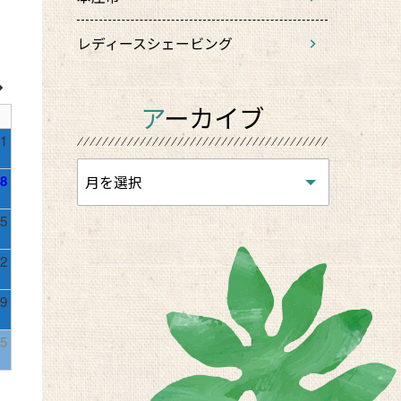
レディースシェービング
アーカイブ
1
8
5
2
9
5