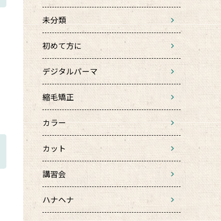
未分類
初めて方に
デジタルパーマ
縮毛矯正
カラー
カット
講習会
ハナヘナ