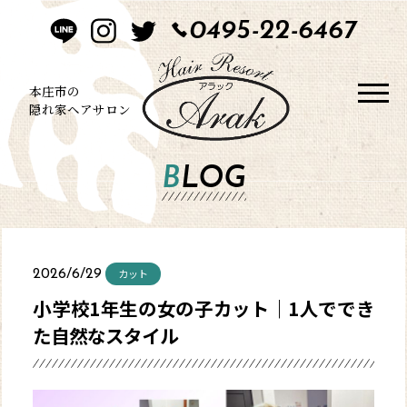
0495-22-6467
HOME
CONCEPT
本庄市の
隠れ家ヘアサロン
STYLE
BLOG
MENU
BLOG
カット
2026/6/29
SALON
小学校1年生の女の子カット｜1人ででき
た自然なスタイル
CONTACT