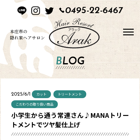
0495-22-6467
HOME
CONCEPT
本庄市の
隠れ家ヘアサロン
STYLE
BLOG
MENU
BLOG
カット
トリートメント
2025/6/1
SALON
こだわりの取り扱い商品
小学生から通う常連さん♪MANAトリー
CONTACT
トメントでツヤ髪仕上げ