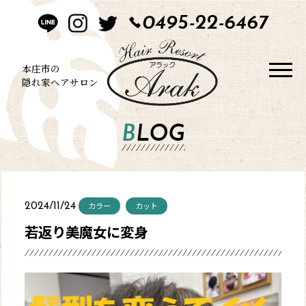
0495-22-6467
HOME
CONCEPT
本庄市の
隠れ家ヘアサロン
STYLE
BLOG
MENU
BLOG
カラー
カット
2024/11/24
SALON
若返り美魔女に変身
CONTACT