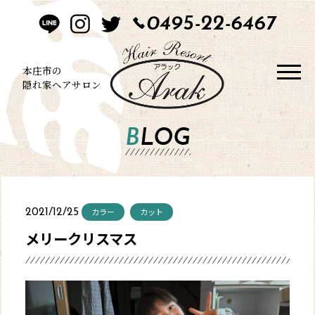
0495-22-6467
HOME
CONCEPT
本庄市の
隠れ家ヘアサロン
STYLE
BLOG
MENU
BLOG
カラー
カット
2021/12/25
SALON
メリークリスマス
CONTACT