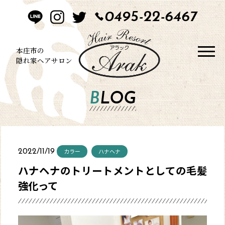
0495-22-6467
HOME
CONCEPT
本庄市の
隠れ家ヘアサロン
STYLE
BLOG
MENU
BLOG
カラー
ハナヘナ
2022/11/19
SALON
ハナヘナのトリートメントとしての毛髪
強化って
CONTACT