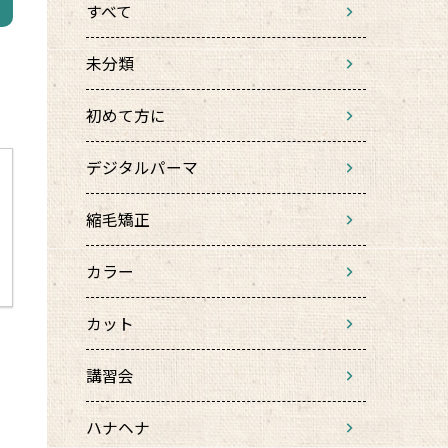
すべて
未分類
初めて方に
デジタルパーマ
縮毛矯正
カラー
カット
講習会
ハナヘナ