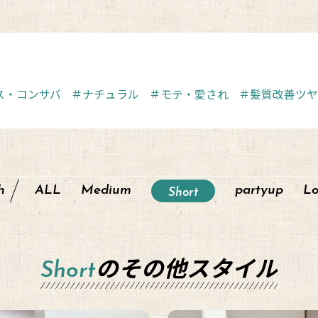
ス・コンサバ
＃ナチュラル
＃モテ・愛され
＃髪質改善ツヤ
h
ALL
Medium
partyup
L
Short
Short
のその他スタイル