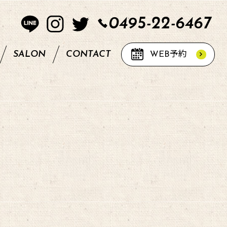
0495-22-6467
SALON
CONTACT
WEB
予約