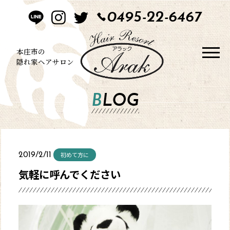
0495-22-6467
HOME
CONCEPT
本庄市の
隠れ家ヘアサロン
STYLE
BLOG
MENU
BLOG
初めて方に
2019/2/11
SALON
気軽に呼んでください
CONTACT