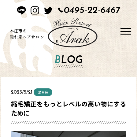
0495-22-6467
HOME
CONCEPT
本庄市の
隠れ家ヘアサロン
STYLE
BLOG
MENU
BLOG
講習会
2023/5/21
SALON
縮毛矯正をもっとレベルの高い物にする
ために
CONTACT