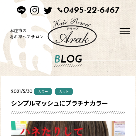
0495-22-6467
HOME
CONCEPT
本庄市の
隠れ家ヘアサロン
STYLE
BLOG
MENU
BLOG
カラー
カット
2021/5/30
SALON
シンプルマッシュにプラチナカラー
CONTACT