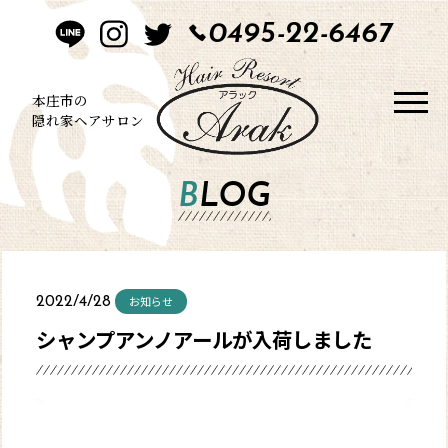
0495-22-6467
HOME
CONCEPT
本庄市の
隠れ家ヘアサロン
STYLE
BLOG
MENU
BLOG
お知らせ
2022/4/28
SALON
シャンプアンノアールが入荷しました
CONTACT